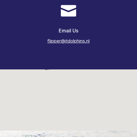

Email Us
flipper@itdolphins.nl