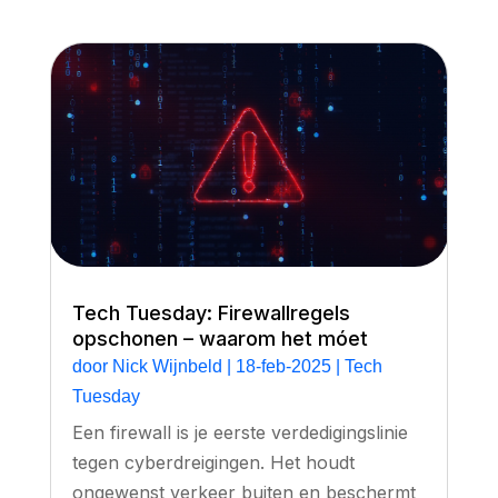
Tech Tuesday: Firewallregels
opschonen – waarom het móet
door
Nick Wijnbeld
|
18-feb-2025
|
Tech
Tuesday
Een firewall is je eerste verdedigingslinie
tegen cyberdreigingen. Het houdt
ongewenst verkeer buiten en beschermt