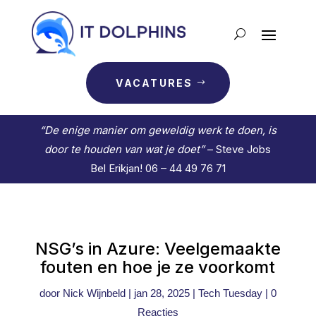
VACATURES
“De enige manier om geweldig werk te doen, is
door te houden van wat je doet”
– Steve Jobs
Bel Erikjan! 06 – 44 49 76 71
NSG’s in Azure: Veelgemaakte
fouten en hoe je ze voorkomt
door
Nick Wijnbeld
|
jan 28, 2025
|
Tech Tuesday
|
0
Reacties