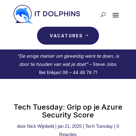
VACATURES
“De enige manier om geweldig werk te doen, is
door te houden van wat je doet”
– Steve Jobs
Bel Erikjan! 06 – 44 49 76 71
Tech Tuesday: Grip op je Azure
Security Score
door
Nick Wijnbeld
|
jan 21, 2025
|
Tech Tuesday
|
0
Reacties