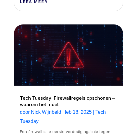
LEES MEER
Tech Tuesday: Firewallregels opschonen –
waarom het móet
door
Nick Wijnbeld
|
feb 18, 2025
|
Tech
Tuesday
Een firewall is je eerste verdedigingslinie tegen