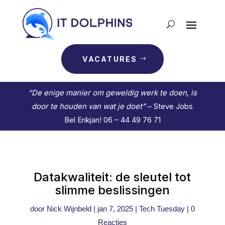
VACATURES
“De enige manier om geweldig werk te doen, is
door te houden van wat je doet”
– Steve Jobs
Bel Erikjan! 06 – 44 49 76 71
Datakwaliteit: de sleutel tot
slimme beslissingen
door
Nick Wijnbeld
|
jan 7, 2025
|
Tech Tuesday
|
0
Reacties